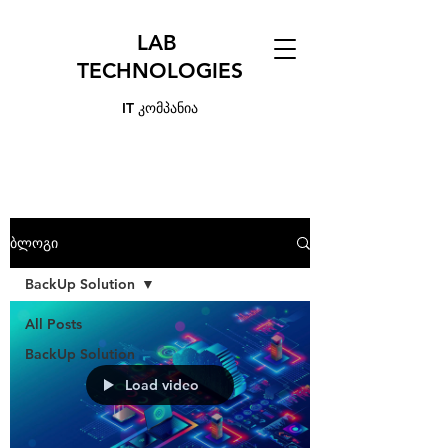
LAB
TECHNOLOGIES
IT კომპანია
ბლოგი
BackUp Solution
All Posts
BackUp Solution
Load video