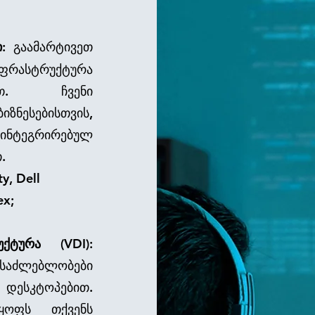
:
გაამარტივეთ
ასტრუქტურა
ბით. ჩვენი
ზნესებისთვის,
ინტეგრირებულ
.
livity, Dell
rFlex;
ქტურა
(VDI):
ესაძლებლობები
დესკტოპებით.
ლყოფს თქვენს